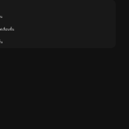
่น
เลื่อนชั้น
้น