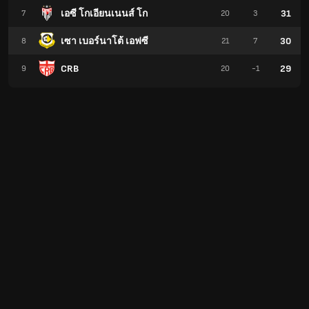
31
เอซี โกเอียนเนนส์ โก
7
20
3
30
เซา เบอร์นาโต้ เอฟซี
8
21
7
CRB
29
9
20
-1