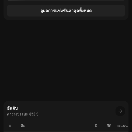
ดูผลการแข่งขันล่าสุดทั้งหมด
อันดับ
ตารางปัจจุบัน ซีรีย์ บี
#
ทีม
พี
จีดี
คะแนน