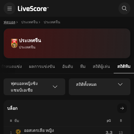
ฟุตบอล
ประเทศจีน
ประเทศจีน
ประเทศจีน
ประเทศจีน
กำหนดแข่ง
ผลการแข่งขัน
อันดับ
ทีม
สถิติผู้เล่น
สถิติทีม
ฟุตบอลหญิงชิง
สถิติทั้งหมด
แชมป์เอเชีย
บล็อก
#
pG
B
ทีม
ออสเตรเลีย หญิง
3.3
13
1