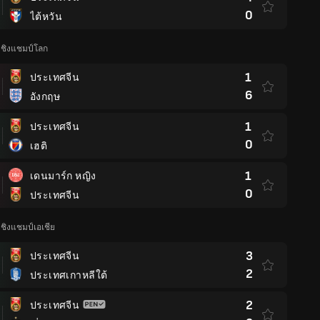
0
ไต้หวัน
ชิงแชมป์โลก
1
ประเทศจีน
6
อังกฤษ
1
ประเทศจีน
0
เฮติ
1
เดนมาร์ก หญิง
0
ประเทศจีน
ชิงแชมป์เอเชีย
3
ประเทศจีน
2
ประเทศเกาหลีใต้
2
ประเทศจีน