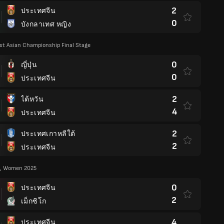
2
ประเทศจีน
0
บังกลาเทศ หญิง
st Asian Championship Final Stage
0
ญี่ปุ่น
0
ประเทศจีน
2
ไต้หวัน
4
ประเทศจีน
2
ประเทศเกาหลีใต้
2
ประเทศจีน
p, Women 2025
0
ประเทศจีน
2
เม็กซิโก
4
ประเทศจีน