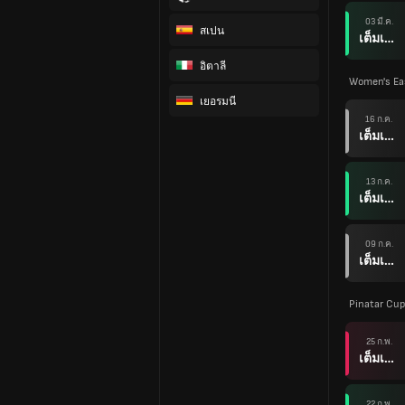
03 มี.ค.
สเปน
เต็มเวลา
อิตาลี
Women's Ea
เยอรมนี
16 ก.ค.
เต็มเวลา
13 ก.ค.
เต็มเวลา
09 ก.ค.
เต็มเวลา
Pinatar Cu
25 ก.พ.
เต็มเวลา
22 ก.พ.