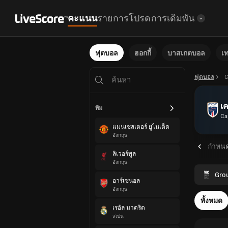
คะแนน
รายการโปรด
การเดิมพัน
ฟุตบอล
ฮอกกี้
บาสเกตบอล
เ
ฟุตบอล
C
เค
ทีม
Ca
แมนเชสเตอร์ ยูไนเต็ด
อังกฤษ
ภาพรวม
กำหนด
ลิเวอร์พูล
อังกฤษ
Gro
อาร์เซนอล
อังกฤษ
ทั้งหมด
เรอัล มาดริด
สเปน