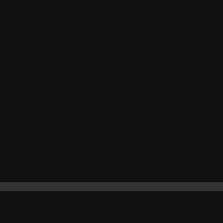
เกี่ยวกับ