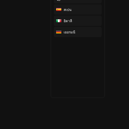
สเปน
อิตาลี
เยอรมนี