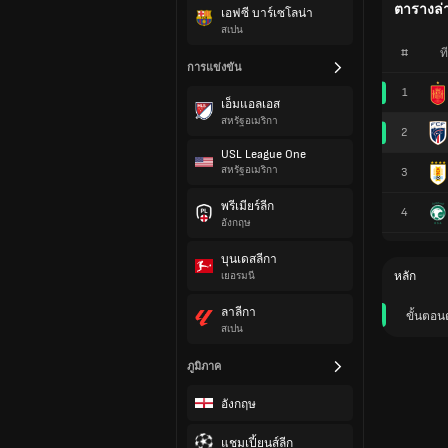
ตารางล่
เอฟซี บาร์เซโลน่า
สเปน
#
ท
การแข่งขัน
1
เอ็มแอลเอส
สหรัฐอเมริกา
2
USL League One
สหรัฐอเมริกา
3
พรีเมียร์ลีก
4
อังกฤษ
บุนเดสลีกา
หลัก
เยอรมนี
ลาลีกา
ขั้นตอน
สเปน
ภูมิภาค
อังกฤษ
แชมเปี้ยนส์ลีก