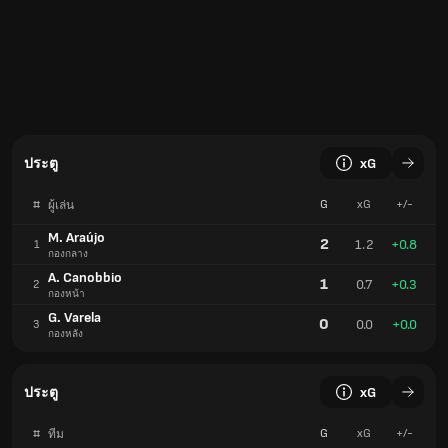
ประตู
xG
#
G
xG
+/-
ผู้เล่น
M. Araújo
2
1.2
+0.8
1
กองกลาง
A. Canobbio
1
0.7
+0.3
2
กองหน้า
G. Varela
0
0.0
+0.0
3
กองหลัง
ประตู
xG
#
G
xG
+/-
ทีม