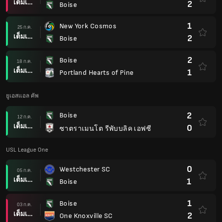
เต็มเวลา
2
Boise
1
New York Cosmos
25 ก.ค.
เต็มเวลา
2
Boise
2
Boise
18 ก.ค.
เต็มเวลา
1
Portland Hearts of Pine
ยูเอสแอล คัพ
2
Boise
12 ก.ค.
เต็มเวลา
0
ซาตราเมนโต รีพับบลิค เอฟซี
USL League One
0
Westchester SC
05 ก.ค.
เต็มเวลา
1
Boise
1
Boise
03 ก.ค.
เต็มเวลา
2
One Knoxville SC