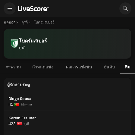
ฟุตบอล
ตุรกี
โบดรัมสเปอร์
โบดรัมสเปอร์
ตุรกี
ภาพรวม
กำหนดแข่ง
ผลการแข่งขัน
อันดับ
ทีม
ผู้รักษาประตู
Diogo Sousa
#1
โปรตุเกส
Kerem Ersunar
#22
ตุรกี