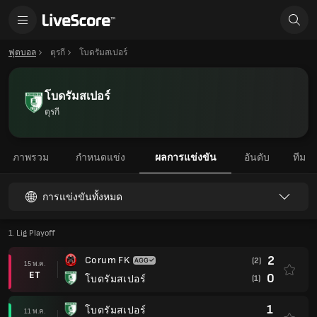
ฟุตบอล
ตุรกี
โบดรัมสเปอร์
โบดรัมสเปอร์
ตุรกี
ภาพรวม
กำหนดแข่ง
ผลการแข่งขัน
อันดับ
ทีม
การแข่งขันทั้งหมด
1. Lig Playoff
2
Corum FK
(2)
15 พ.ค.
ET
0
โบดรัมสเปอร์
(1)
1
โบดรัมสเปอร์
11 พ.ค.