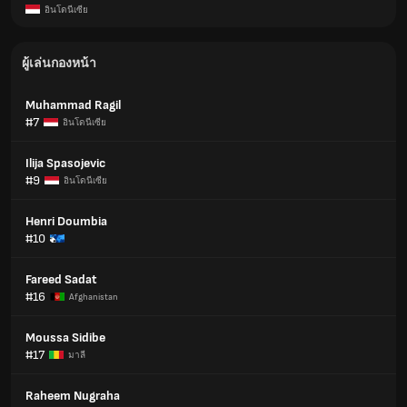
อินโดนีเซีย
ผู้เล่นกองหน้า
Muhammad Ragil
#7
อินโดนีเซีย
Ilija Spasojevic
#9
อินโดนีเซีย
Henri Doumbia
#10
Fareed Sadat
#16
Afghanistan
Moussa Sidibe
#17
มาลี
Raheem Nugraha