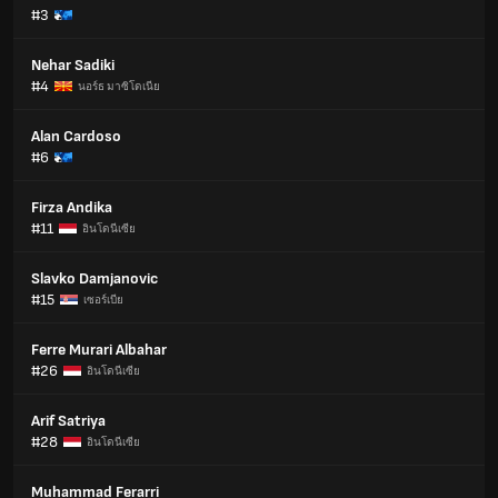
#3
Nehar Sadiki
#4
นอร์ธ มาซิโดเนีย
Alan Cardoso
#6
Firza Andika
#11
อินโดนีเซีย
Slavko Damjanovic
#15
เซอร์เบีย
Ferre Murari Albahar
#26
อินโดนีเซีย
Arif Satriya
#28
อินโดนีเซีย
Muhammad Ferarri