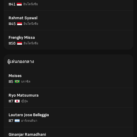
#41
อินโดนีเซีย
Rahmat Syawal
#45
อินโดนีเซีย
Frengky Missa
#58
อินโดนีเซีย
ผู้เล่นกองกลาง
Moises
#5
บราซิล
Ryo Matsumura
#7
ญี่ปุ่น
Lautaro Jose Belleggia
#7
อาร์เจนตินา
Ginanjar Ramadhani