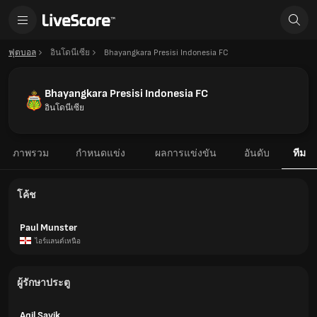
ฟุตบอล
อินโดนีเซีย
Bhayangkara Presisi Indonesia FC
Bhayangkara Presisi Indonesia FC
อินโดนีเซีย
ภาพรวม
กำหนดแข่ง
ผลการแข่งขัน
อันดับ
ทีม
โค้ช
Paul Munster
ไอร์แลนด์เหนือ
ผู้รักษาประตู
Aqil Savik