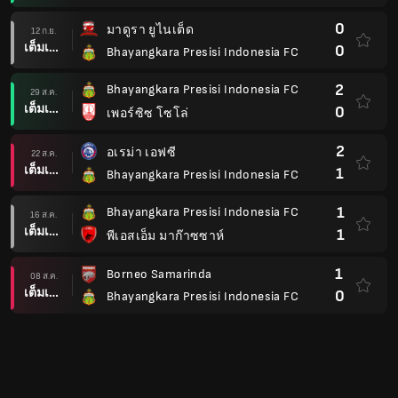
0
มาดูรา ยูไนเต็ด
12 ก.ย.
เต็มเวลา
0
Bhayangkara Presisi Indonesia FC
2
Bhayangkara Presisi Indonesia FC
29 ส.ค.
เต็มเวลา
0
เพอร์ซิซ โซโล่
2
อเรม่า เอฟซี
22 ส.ค.
เต็มเวลา
1
Bhayangkara Presisi Indonesia FC
1
Bhayangkara Presisi Indonesia FC
16 ส.ค.
เต็มเวลา
1
พีเอสเอ็ม มาก๊าซซาห์
1
Borneo Samarinda
08 ส.ค.
เต็มเวลา
0
Bhayangkara Presisi Indonesia FC