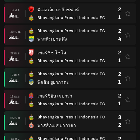
2
พีเอสเอ็ม มาก๊าซซาห์
04 พ.ค.
เต็มเวลา
1
Bhayangkara Presisi Indonesia FC
2
Bhayangkara Presisi Indonesia FC
30 เม.ย.
เต็มเวลา
4
พาสสิม บานดึง
2
เพอร์ซิซ โซโล่
22 เม.ย.
เต็มเวลา
1
Bhayangkara Presisi Indonesia FC
2
Bhayangkara Presisi Indonesia FC
17 เม.ย.
เต็มเวลา
1
พิดสิม ยูยากาตะ
2
เพอร์ซิยับ เจปาร่า
11 เม.ย.
เต็มเวลา
1
Bhayangkara Presisi Indonesia FC
3
Bhayangkara Presisi Indonesia FC
05 เม.ย.
เต็มเวลา
2
พาสสิกเยส ยากาตา
2
Bhayangkara Presisi Indonesia FC
10 มี.ค.