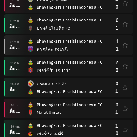
เต็มเวลา
0
Bhayangkara Presisi Indonesia FC
2
Bhayangkara Presisi Indonesia FC
07 พ.ย.
เต็มเวลา
1
บาหลี ยูไนเต็ด FC
1
Bhayangkara Presisi Indonesia FC
01 พ.ย.
เต็มเวลา
1
พาสสิตะ ตังเกลัง
2
Bhayangkara Presisi Indonesia FC
27 ต.ค.
เต็มเวลา
0
เพอร์ซิยับ เจปาร่า
0
เเซมแมน ปาดัง
20 ต.ค.
เต็มเวลา
1
Bhayangkara Presisi Indonesia FC
0
Bhayangkara Presisi Indonesia FC
25 ก.ย.
เต็มเวลา
1
Malut United
1
Bhayangkara Presisi Indonesia FC
19 ก.ย.
เต็มเวลา
0
เพอร์ซิค เคดีรี่