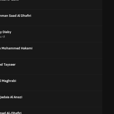
hman Saad Al Dhafiri
y Diaby
มาลี
ah Mohammed Hakami
d Tayseer
Al Maghrabi
Jedaia Al Anazi
d Al-Dhafiri