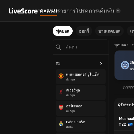
คะแนน
รายการโปรด
การเดิมพัน
ฟุตบอล
ฮอกกี้
บาสเกตบอล
เ
ฟุตบอล
ซ
เอ
ทีม
ซา
แมนเชสเตอร์ ยูไนเต็ด
อังกฤษ
ภาพร
ลิเวอร์พูล
อังกฤษ
ผู้รักษาป
อาร์เซนอล
อังกฤษ
Meshaal
เรอัล มาดริด
#22
สเปน