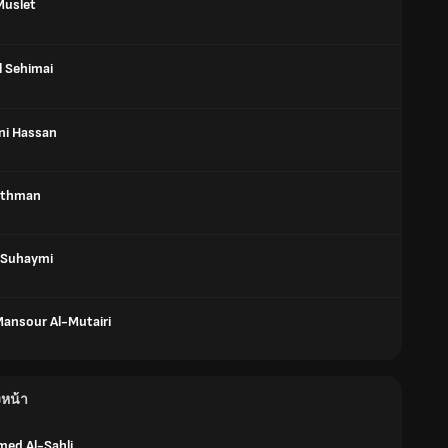
Muslet
l Sehimai
i Hassan
Othman
 Suhaymi
ansour Al-Mutairi
งหน้า
ed Al-Sahli