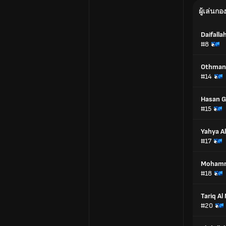
ผู้เล่นก
Daifalla
#8
Othman
#14
Hasan G
#15
Yahya Al
#17
Mohamm
#18
Tariq Al
#20