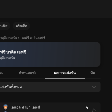
ทนนิส
คริกเก็ต
าอุดีอาระเบีย
เอฟซี บาติน เอฟซี
ฟซี บาติน เอฟซี
อุดีอาระเบีย
วม
กำหนดแข่ง
ผลการแข่งขัน
ทีม
แข่งขันทั้งหมด
4
เอแอล ฟาย่า เอฟซี