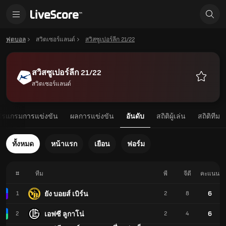
ฟุตบอล
สวิตเซอร์แลนด์
สวิสซูเปอร์ลีก 21/22
สวิสซูเปอร์ลีก 21/22
สวิตเซอร์แลนด์
รายการ
โปรด
ปรแกรมการแข่งขัน
ผลการแข่งขัน
อันดับ
สถิติผู้เล่น
สถิติทีม
ทั้งหมด
หน้าแรก
เยือน
ฟอร์ม
#
ทีม
พี
จีดี
คะแนน
6
ยัง บอยส์ เบิร์น
1
2
8
6
เอฟซี ลูกาโน่
2
2
4