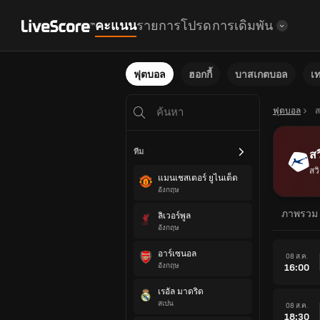
คะแนน
รายการโปรด
การเดิมพัน
ฟุตบอล
ฮอกกี้
บาสเกตบอล
เ
ฟุตบอล
ส
ทีม
สว
สว
แมนเชสเตอร์ ยูไนเต็ด
อังกฤษ
ภาพรวม
ลิเวอร์พูล
อังกฤษ
อาร์เซนอล
08 ส.ค.
อังกฤษ
16:00
เรอัล มาดริด
สเปน
08 ส.ค.
18:30