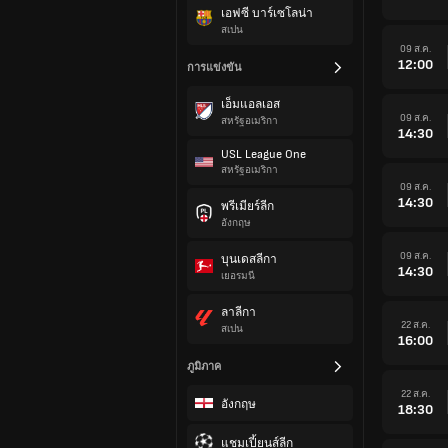
เอฟซี บาร์เซโลน่า
สเปน
09 ส.ค.
12:00
การแข่งขัน
เอ็มแอลเอส
09 ส.ค.
สหรัฐอเมริกา
14:30
USL League One
สหรัฐอเมริกา
09 ส.ค.
14:30
พรีเมียร์ลีก
อังกฤษ
09 ส.ค.
บุนเดสลีกา
14:30
เยอรมนี
ลาลีกา
22 ส.ค.
สเปน
16:00
ภูมิภาค
22 ส.ค.
อังกฤษ
18:30
แชมเปี้ยนส์ลีก