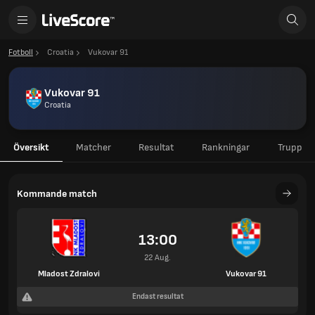
Fotboll
Croatia
Vukovar 91
Vukovar 91
Croatia
Översikt
Matcher
Resultat
Rankningar
Trupp
Kommande match
13:00
22 Aug.
Mladost Zdralovi
Vukovar 91
Endast resultat