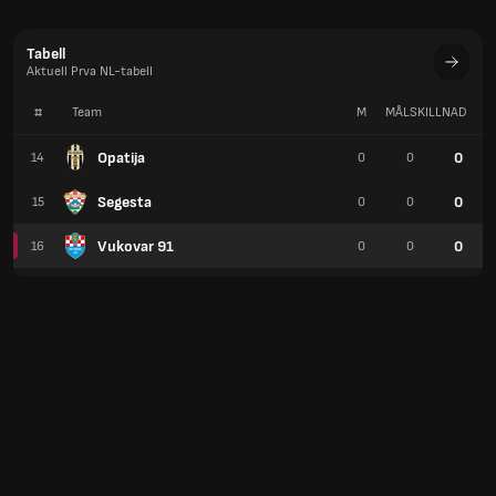
Tabell
Aktuell Prva NL-tabell
#
Team
M
MÅLSKILLNAD
P
Opatija
0
14
0
0
Segesta
0
15
0
0
Vukovar 91
0
16
0
0