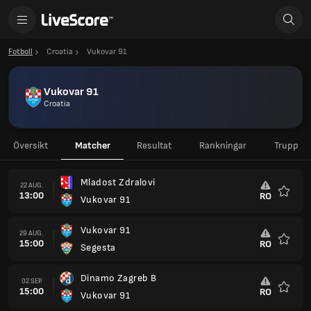
Fotboll
Croatia
Vukovar 91
Vukovar 91
Croatia
Översikt
Matcher
Resultat
Rankningar
Trupp
Mladost Zdralovi
22 AUG.
13:00
RO
Vukovar 91
Favorit
Vukovar 91
29 AUG.
15:00
RO
Segesta
Favorit
Dinamo Zagreb B
02 SEP.
15:00
RO
Vukovar 91
Favorit