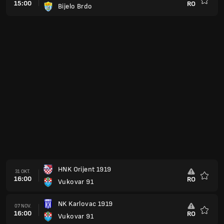
15:00
RO
Bijelo Brdo
Favorit
HNK Orijent 1919
31 OKT.
16:00
RO
Vukovar 91
Favorit
NK Karlovac 1919
07 NOV.
16:00
RO
Vukovar 91
Favorit
Vukovar 91
21 NOV.
16:00
RO
NK Kustosija
Favorit
NK Sesvete
28 NOV.
16:00
RO
Vukovar 91
Favorit
Vukovar 91
05 DEC.
16:00
RO
NK Dugopolje
Favorit
Vukovar 91
13 FEB.
16:00
RO
Mladost Zdralovi
Favorit