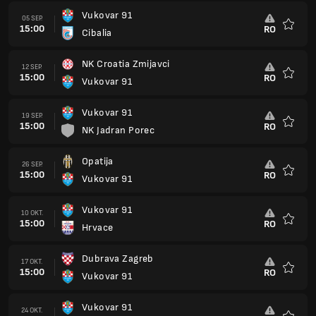
Vukovar 91
05 SEP.
15:00
RO
Cibalia
Favorit
NK Croatia Zmijavci
12 SEP.
15:00
RO
Vukovar 91
Favorit
Vukovar 91
19 SEP.
15:00
RO
NK Jadran Porec
Favorit
Opatija
26 SEP.
15:00
RO
Vukovar 91
Favorit
Vukovar 91
10 OKT.
15:00
RO
Hrvace
Favorit
Dubrava Zagreb
17 OKT.
15:00
RO
Vukovar 91
Favorit
Vukovar 91
24 OKT.