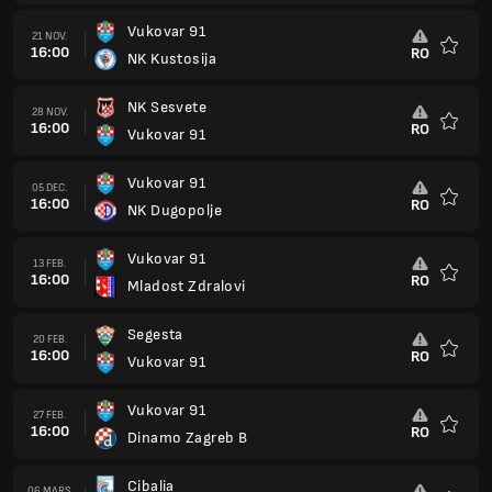
Segesta
20 FEB.
16:00
RO
Vukovar 91
Favorit
Vukovar 91
27 FEB.
16:00
RO
Dinamo Zagreb B
Favorit
Cibalia
06 MARS
16:00
RO
Vukovar 91
Favorit
Vukovar 91
13 MARS
16:00
RO
NK Croatia Zmijavci
Favorit
NK Jadran Porec
20 MARS
16:00
RO
Vukovar 91
Favorit
Vukovar 91
03 APR.
15:00
RO
Opatija
Favorit
Hrvace
10 APR.