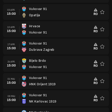
NK Dugopolje
29 MAJ
15:00
RO
Vukovar 91
Favorit