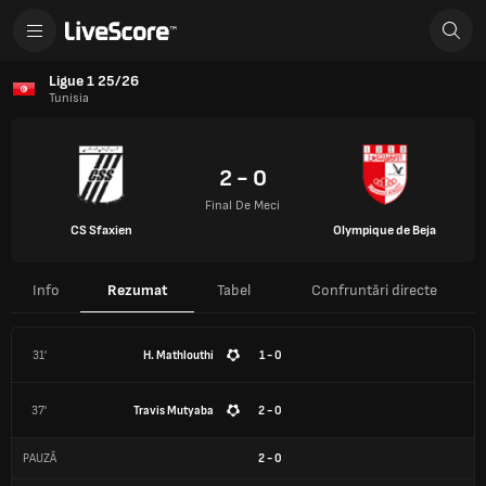
Ligue 1 25/26
Tunisia
2 - 0
Final De Meci
CS Sfaxien
Olympique de Beja
Info
Rezumat
Tabel
Confruntări directe
31'
H. Mathlouthi
1 - 0
37'
Travis Mutyaba
2 - 0
PAUZĂ
2
-
0