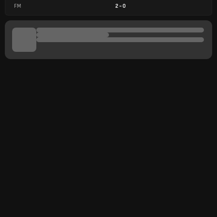
FM
2
-
0