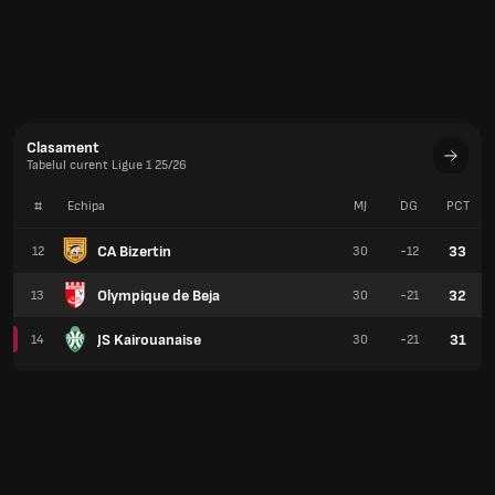
Clasament
Tabelul curent Ligue 1 25/26
#
Echipa
MJ
DG
PCT
CA Bizertin
33
12
30
-12
Olympique de Beja
32
13
30
-21
JS Kairouanaise
31
14
30
-21