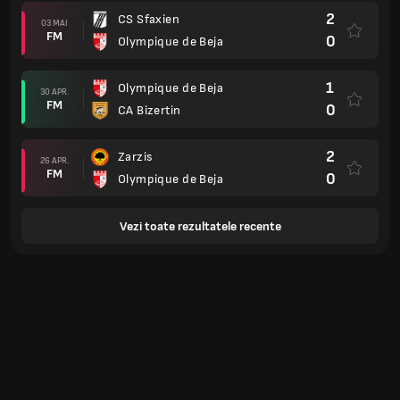
2
CS Sfaxien
03 MAI
FM
0
Olympique de Beja
1
Olympique de Beja
30 APR.
FM
0
CA Bizertin
2
Zarzis
26 APR.
FM
0
Olympique de Beja
Vezi toate rezultatele recente