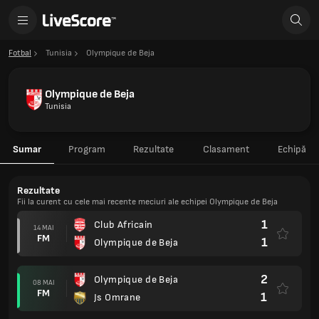
Fotbal
Tunisia
Olympique de Beja
Olympique de Beja
Tunisia
Sumar
Program
Rezultate
Clasament
Echipă
Rezultate
Fii la curent cu cele mai recente meciuri ale echipei Olympique de Beja
1
Club Africain
14 MAI
FM
1
Olympique de Beja
2
Olympique de Beja
08 MAI
FM
1
Js Omrane