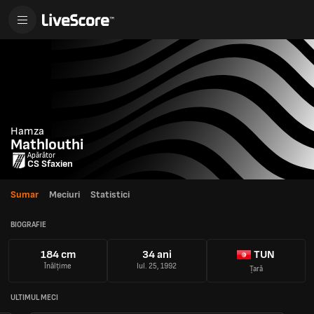
Hamza
Mathlouthi
Apărător
CS Sfaxien
Sumar
Meciuri
Statistici
BIOGRAFIE
184 cm
34 ani
TUN
Înălțime
Iul. 25, 1992
Țară
ULTIMUL MECI