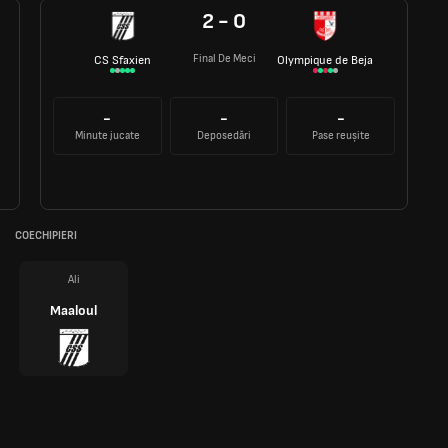
2 - 0
Final De Meci
CS Sfaxien
Olympique de Beja
-
-
-
Minute jucate
Deposedări
Pase reușite
COECHIPIERI
Ali
Maaloul