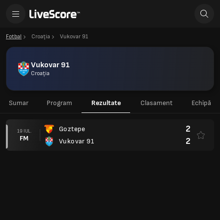
Fotbal
Croaţia
Vukovar 91
Vukovar 91
Croaţia
Sumar
Program
Rezultate
Clasament
Echipă
2
Goztepe
19 IUL.
FM
2
Vukovar 91