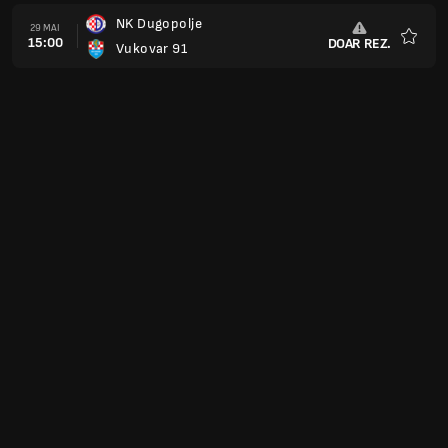
NK Dugopolje
29 MAI
15:00
DOAR REZ.
Vukovar 91
Favorit