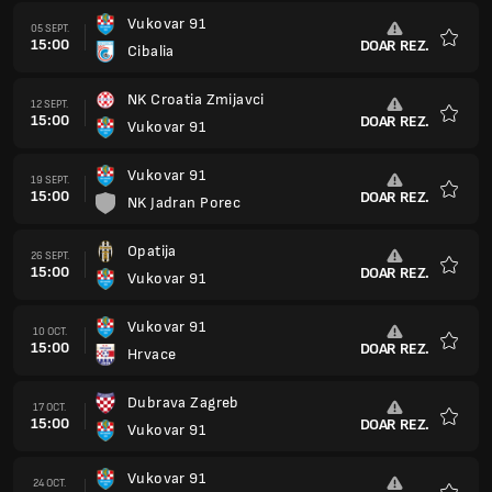
Vukovar 91
05 SEPT.
15:00
DOAR REZ.
Cibalia
Favorit
NK Croatia Zmijavci
12 SEPT.
15:00
DOAR REZ.
Vukovar 91
Favorit
Vukovar 91
19 SEPT.
15:00
DOAR REZ.
NK Jadran Porec
Favorit
Opatija
26 SEPT.
15:00
DOAR REZ.
Vukovar 91
Favorit
Vukovar 91
10 OCT.
15:00
DOAR REZ.
Hrvace
Favorit
Dubrava Zagreb
17 OCT.
15:00
DOAR REZ.
Vukovar 91
Favorit
Vukovar 91
24 OCT.