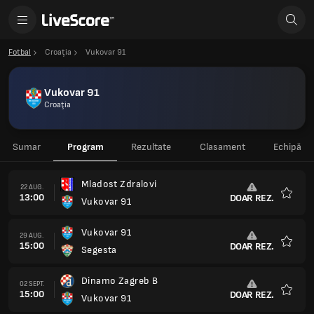
Fotbal
Croaţia
Vukovar 91
Vukovar 91
Croaţia
Sumar
Program
Rezultate
Clasament
Echipă
Mladost Zdralovi
22 AUG.
13:00
DOAR REZ.
Vukovar 91
Favorit
Vukovar 91
29 AUG.
15:00
DOAR REZ.
Segesta
Favorit
Dinamo Zagreb B
02 SEPT.
15:00
DOAR REZ.
Vukovar 91
Favorit