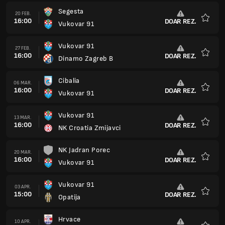
Segesta
20 FEB.
16:00
DOAR REZ.
Vukovar 91
Favorit
Vukovar 91
27 FEB.
16:00
DOAR REZ.
Dinamo Zagreb B
Favorit
Cibalia
06 MAR.
16:00
DOAR REZ.
Vukovar 91
Favorit
Vukovar 91
13 MAR.
16:00
DOAR REZ.
NK Croatia Zmijavci
Favorit
NK Jadran Porec
20 MAR.
16:00
DOAR REZ.
Vukovar 91
Favorit
Vukovar 91
03 APR.
15:00
DOAR REZ.
Opatija
Favorit
Hrvace
10 APR.