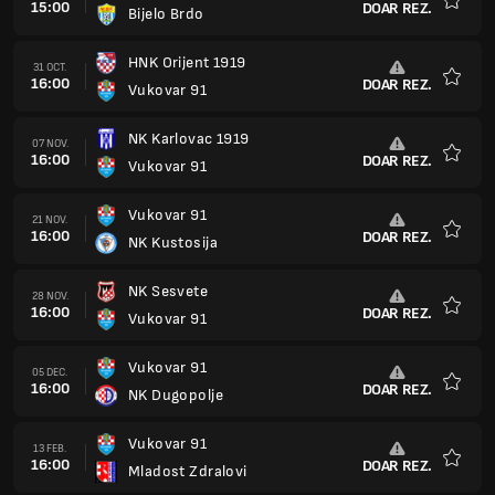
15:00
DOAR REZ.
Bijelo Brdo
Favorit
HNK Orijent 1919
31 OCT.
16:00
DOAR REZ.
Vukovar 91
Favorit
NK Karlovac 1919
07 NOV.
16:00
DOAR REZ.
Vukovar 91
Favorit
Vukovar 91
21 NOV.
16:00
DOAR REZ.
NK Kustosija
Favorit
NK Sesvete
28 NOV.
16:00
DOAR REZ.
Vukovar 91
Favorit
Vukovar 91
05 DEC.
16:00
DOAR REZ.
NK Dugopolje
Favorit
Vukovar 91
13 FEB.
16:00
DOAR REZ.
Mladost Zdralovi
Favorit