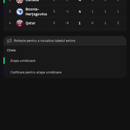
Bosnia-
4
3
3
-1
1
1
1
Herţegovina
Qatar
1
4
3
-8
0
1
2
Rotește pentru a vizualiza tabelul extins
Cheie
Etapa următoare
Calificare pentru etapa următoare