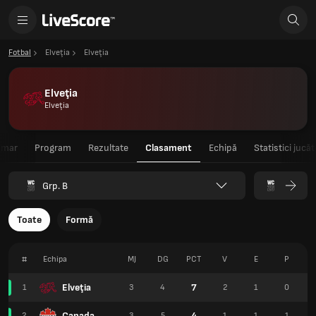
Fotbal
Elveţia
Elveţia
Elveţia
Elveţia
umar
Program
Rezultate
Clasament
Echipă
Statistici jucăt
Grp. B
Toate
Formă
#
Echipa
MJ
DG
PCT
V
E
P
Elveţia
7
1
3
4
2
1
0
Canada
4
2
3
5
1
1
1