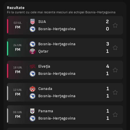
Rezultate
Fii la curent cu cele mai recente meciuri ale echipei Bosnia-Herţegovina
2
SUA
02 IUL.
FM
0
Bosnia-Herţegovina
3
Bosnia-Herţegovina
24 IUN.
FM
1
Qatar
4
Elveţia
18 IUN.
FM
1
Bosnia-Herţegovina
1
Canada
12 IUN.
FM
1
Bosnia-Herţegovina
1
Panama
06 IUN.
FM
1
Bosnia-Herţegovina