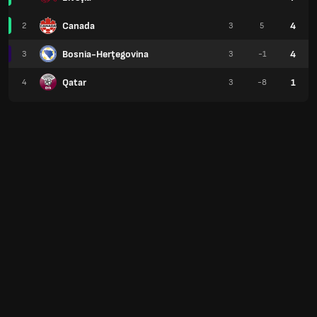
Canada
4
2
3
5
Bosnia-Herţegovina
4
3
3
-1
Qatar
1
4
3
-8