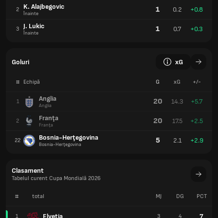
K. Alajbegovic
1
0.2
+0.8
2
Înainte
J. Lukic
1
0.7
+0.3
3
Înainte
Goluri
xG
#
Echipă
G
xG
+/-
Anglia
20
14.3
+5.7
1
Anglia
Franţa
20
17.5
+2.5
2
Franţa
Bosnia-Herţegovina
5
2.1
+2.9
22
Bosnia-Herţegovina
Clasament
Tabelul curent Cupa Mondială 2026
#
total
MJ
DG
PCT
Elveţia
7
1
3
4