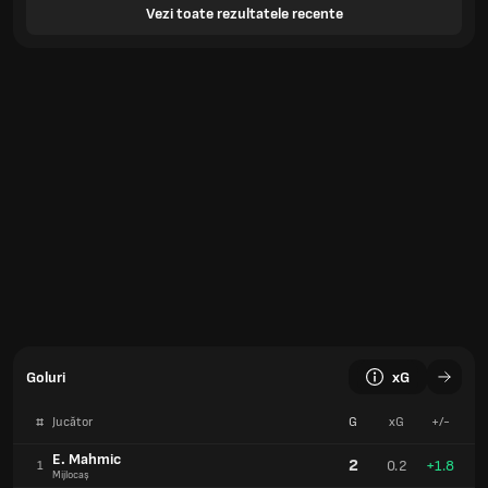
Vezi toate rezultatele recente
Goluri
xG
#
Jucător
G
xG
+/-
E. Mahmic
2
0.2
+1.8
1
Mijlocaș