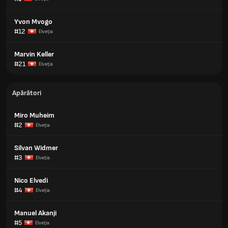
Yvon Mvogo
#12
Elveţia
Marvin Keller
#21
Elveţia
Apărători
Miro Muheim
#2
Elveţia
Silvan Widmer
#3
Elveţia
Nico Elvedi
#4
Elveţia
Manuel Akanji
#5
Elveţia