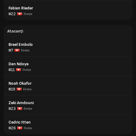
Fabian Rieder
#22
Elveţia
Atacanți
Breel Embolo
#7
Elveţia
Dan Ndoye
#11
Elveţia
Noah Okafor
#19
Elveţia
Zeki Amdouni
#23
Elveţia
Cedric Itten
#26
Elveţia