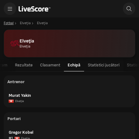
Fotbal
Elveţia
Elveţia
Elveţia
Elveţia
gram
Rezultate
Clasament
Echipă
Statistici jucători
Statis
Antrenor
Murat Yakin
Elveţia
Portari
Gregor Kobel
#1
Elveţia