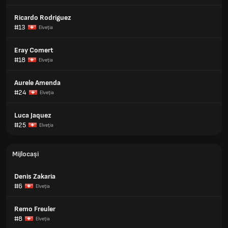
Ricardo Rodriguez
#13
Elveţia
Eray Comert
#18
Elveţia
Aurele Amenda
#24
Elveţia
Luca Jaquez
#25
Elveţia
Mijlocași
Denis Zakaria
#6
Elveţia
Remo Freuler
#8
Elveţia