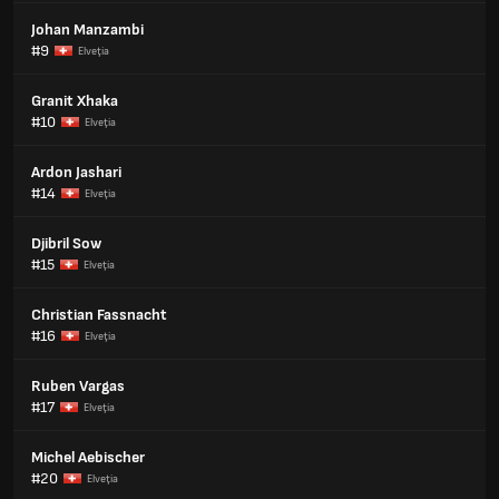
Johan Manzambi
#9
Elveţia
Granit Xhaka
#10
Elveţia
Ardon Jashari
#14
Elveţia
Djibril Sow
#15
Elveţia
Christian Fassnacht
#16
Elveţia
Ruben Vargas
#17
Elveţia
Michel Aebischer
#20
Elveţia