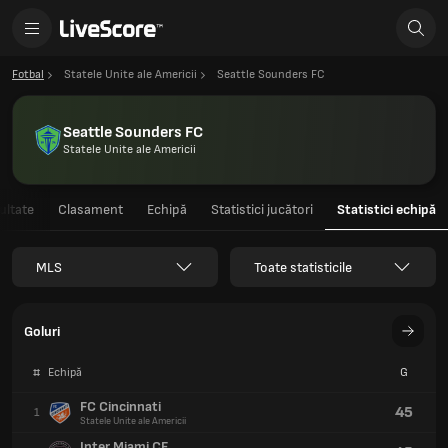
Fotbal
Statele Unite ale Americii
Seattle Sounders FC
Seattle Sounders FC
Statele Unite ale Americii
ultate
Clasament
Echipă
Statistici jucători
Statistici echipă
MLS
Toate statisticile
Goluri
#
Echipă
G
FC Cincinnati
45
1
Statele Unite ale Americii
Inter Miami CF