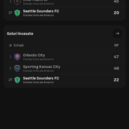
45
1
Statele Unite ale Americii
Seattle Sounders FC
20
27
Statele Unite ale Americii
Goluri încasate
#
Echipă
GP
Orlando City
47
1
Statele Unite ale Americii
Sporting Kansas City
46
2
Statele Unite ale Americii
Seattle Sounders FC
22
27
Statele Unite ale Americii