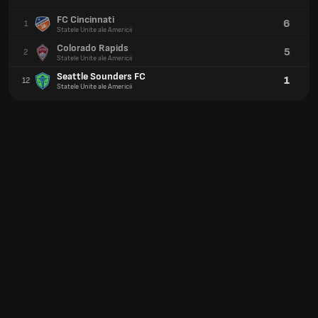
FC Cincinnati
6
1
Statele Unite ale Americii
Colorado Rapids
5
2
Statele Unite ale Americii
Seattle Sounders FC
1
12
Statele Unite ale Americii