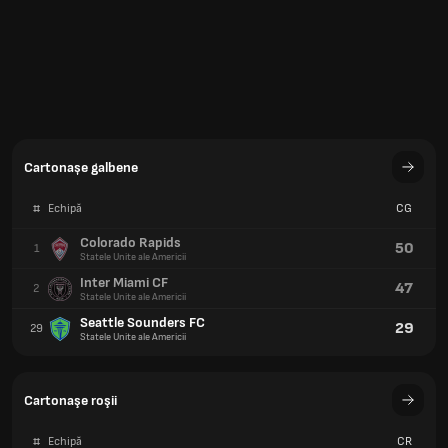
Cartonașe galbene
#
Echipă
CG
Colorado Rapids
50
1
Statele Unite ale Americii
Inter Miami CF
47
2
Statele Unite ale Americii
Seattle Sounders FC
29
29
Statele Unite ale Americii
Cartonaşe roşii
#
Echipă
CR