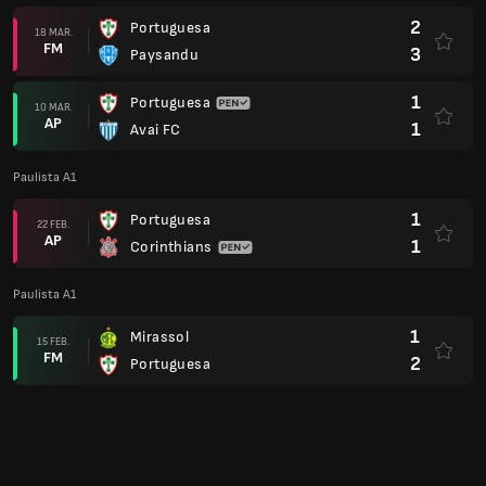
1
Mirassol
15 FEB.
FM
2
Portuguesa
2
Portuguesa
07 FEB.
FM
0
Ponte Preta
1
Primavera SP
31 IAN.
FM
2
Portuguesa
0
Portuguesa
26 IAN.
FM
1
Guarani
2
Sao Paulo
21 IAN.
FM
3
Portuguesa
2
Portuguesa
17 IAN.
FM
0
Velo Clube
1
Capivariano
14 IAN.