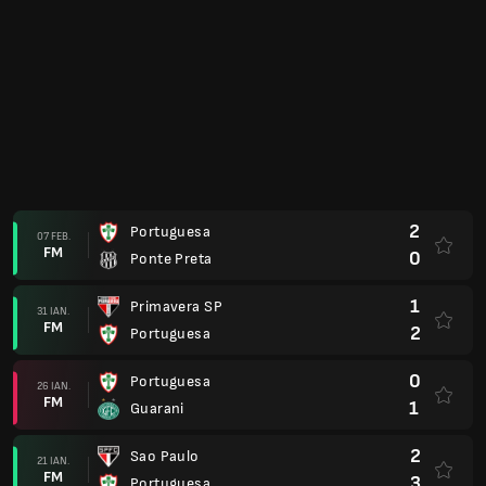
FM
0
Portuguesa
0
Portuguesa
10 IAN.
FM
1
Palmeiras