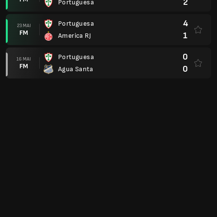
2
Portuguesa
4
Portuguesa
23 MAI
FM
1
America RJ
0
Portuguesa
16 MAI
FM
0
Agua Santa
1
Madureira RJ
09 MAI
FM
0
Portuguesa
2
Portuguesa
02 MAI
FM
1
Madureira RJ
0
Agua Santa
25 APR.
FM
1
Portuguesa
1
America RJ
18 APR.
FM
1
Portuguesa