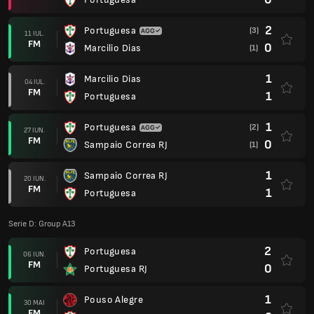
2
Portuguesa
(3)
11 IUL.
FM
0
Marcilio Dias
(1)
1
Marcilio Dias
04 IUL.
FM
1
Portuguesa
1
Portuguesa
(2)
27 IUN.
FM
0
Sampaio Correa RJ
(1)
1
Sampaio Correa RJ
20 IUN.
FM
1
Portuguesa
Serie D: Group A13
2
Portuguesa
06 IUN.
FM
0
Portuguesa RJ
1
Pouso Alegre
30 MAI
FM