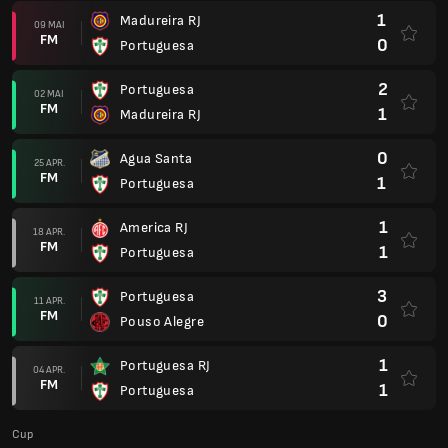
3
Portuguesa
11 APR.
FM
0
Pouso Alegre
1
Portuguesa RJ
04 APR.
FM
1
Portuguesa
Cup
2
Portuguesa
18 MAR.
FM
3
Paysandu
1
Portuguesa
10 MAR.
AP
1
Avai FC
Paulista A1
1
Portuguesa
22 FEB.
AP
1
Corinthians
Paulista A1