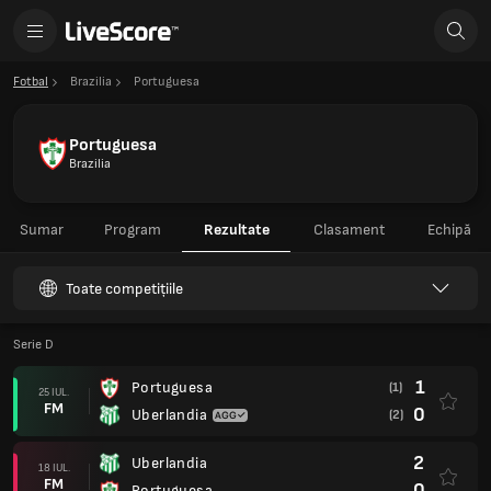
Fotbal
Brazilia
Portuguesa
Portuguesa
Brazilia
Sumar
Program
Rezultate
Clasament
Echipă
Toate competițiile
Serie D
1
Portuguesa
(1)
25 IUL.
FM
0
Uberlandia
(2)
2
Uberlandia
18 IUL.
FM
0
Portuguesa