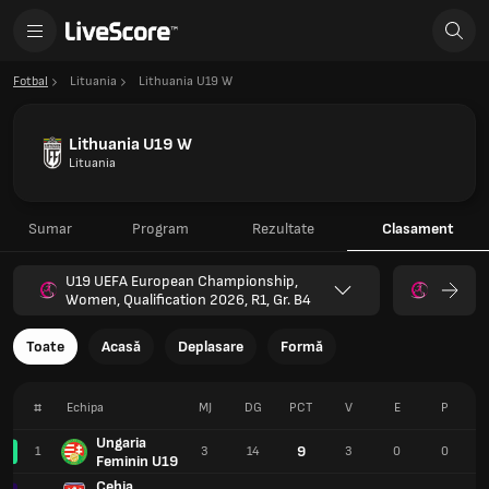
Fotbal
Lituania
Lithuania U19 W
Lithuania U19 W
Lituania
Sumar
Program
Rezultate
Clasament
U19 UEFA European Championship,
Women, Qualification 2026, R1, Gr. B4
Toate
Acasă
Deplasare
Formă
#
Echipa
MJ
DG
PCT
V
E
P
Ungaria
9
1
3
14
3
0
0
Feminin U19
Cehia