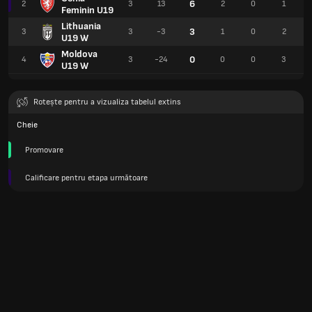
6
2
3
13
2
0
1
Feminin U19
Lithuania
3
3
3
-3
1
0
2
U19 W
Moldova
0
4
3
-24
0
0
3
U19 W
Rotește pentru a vizualiza tabelul extins
Cheie
Promovare
Calificare pentru etapa următoare