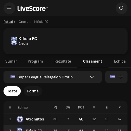
Fotbal
Grecia
Kifisia FC
Kifisia FC
Grecia
Sumar
Program
Rezultate
Clasament
Echipă
Super League Relegation Group
Toate
Formă
#
Echipa
MJ
DG
PCT
V
E
P
Atromitos
46
1
36
7
12
10
14
Kifisia FC
41
2
36
-11
9
14
13