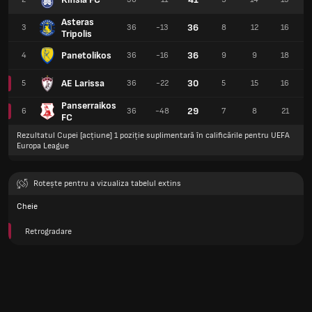
Asteras
36
3
36
-13
8
12
16
Tripolis
Panetolikos
36
4
36
-16
9
9
18
AE Larissa
30
5
36
-22
5
15
16
Panserraikos
29
6
36
-48
7
8
21
FC
Rezultatul Cupei [acțiune] 1 poziție suplimentară în calificările pentru UEFA
Europa League
Rotește pentru a vizualiza tabelul extins
Cheie
Retrogradare