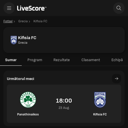
Fotbal
Grecia
Kifisia FC
Kifisia FC
Grecia
Sumar
Program
Rezultate
Clasament
Echipă
Următorul meci
18:00
23 Aug.
Panathinaikos
Kifisia FC