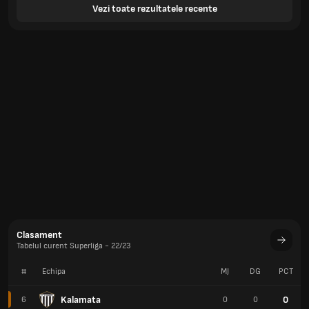
Vezi toate rezultatele recente
Clasament
Tabelul curent Superliga - 22/23
#
Echipa
MJ
DG
PCT
Kalamata
0
6
0
0