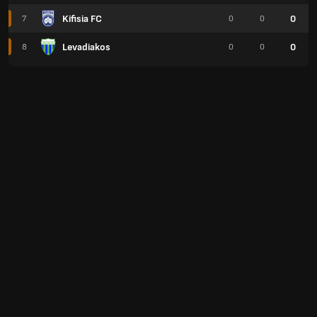
Kifisia FC
0
7
0
0
Levadiakos
0
8
0
0