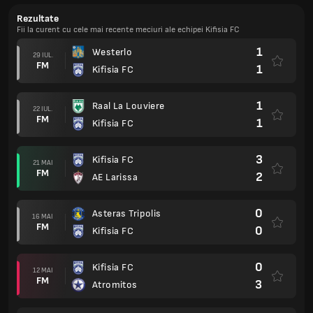
Rezultate
Fii la curent cu cele mai recente meciuri ale echipei Kifisia FC
1
Westerlo
29 IUL.
FM
1
Kifisia FC
1
Raal La Louviere
22 IUL.
FM
1
Kifisia FC
3
Kifisia FC
21 MAI
FM
2
AE Larissa
0
Asteras Tripolis
16 MAI
FM
0
Kifisia FC
0
Kifisia FC
12 MAI
FM
3
Atromitos