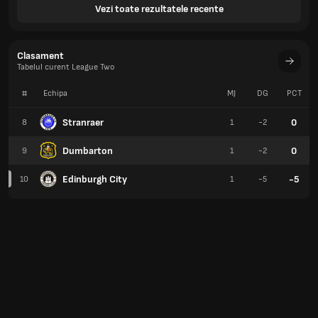
Vezi toate rezultatele recente
Clasament
Tabelul curent League Two
#
Echipa
MJ
DG
PCT
Stranraer
0
8
1
-2
Dumbarton
0
9
1
-2
Edinburgh City
-5
10
1
-5