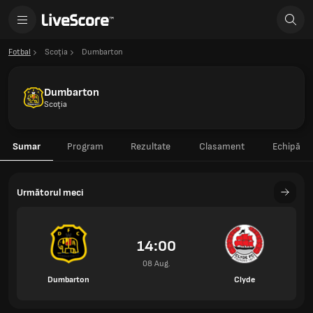
Fotbal
Scoţia
Dumbarton
Dumbarton
Scoţia
Sumar
Program
Rezultate
Clasament
Echipă
Următorul meci
14:00
08 Aug.
Dumbarton
Clyde