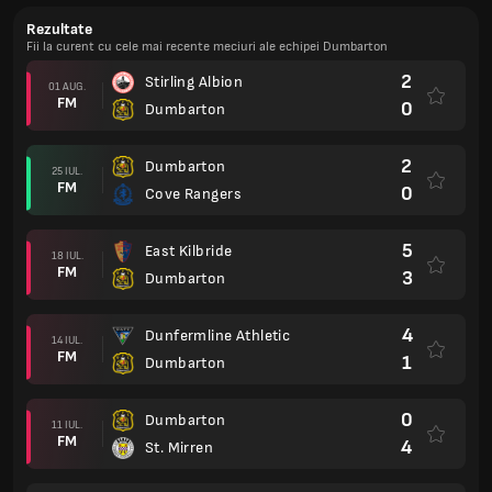
Rezultate
Fii la curent cu cele mai recente meciuri ale echipei Dumbarton
2
Stirling Albion
01 AUG.
FM
0
Dumbarton
2
Dumbarton
25 IUL.
FM
0
Cove Rangers
5
East Kilbride
18 IUL.
FM
3
Dumbarton
4
Dunfermline Athletic
14 IUL.
FM
1
Dumbarton
0
Dumbarton
11 IUL.
FM
4
St. Mirren