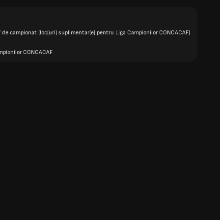
f de campionat (loc(uri) suplimentar(e) pentru Liga Campionilor CONCACAF)
mpionilor CONCACAF