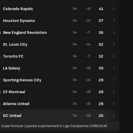
Colorado Rapids
41
34
-12
11
8
Houston Dynamo
37
34
-13
9
10
New England Revolution
36
34
-7
9
9
St. Louis City
32
34
-14
8
8
Toronto FC
32
34
-7
6
14
LA Galaxy
30
34
-20
7
9
Sporting Kansas City
28
34
-24
7
7
CF Montreal
28
34
-26
6
10
Atlanta United
28
34
-25
5
13
DC United
26
34
-36
5
11
l Cupei furnizat 1 poziție suplimentară în Liga Campionilor CONCACAF