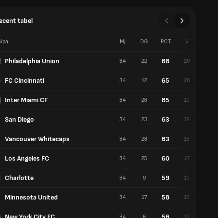
recent tabel
ipa
MJ
DG
PCT
V
E
Philadelphia Union
66
34
22
20
6
FC Cincinnati
65
34
12
20
5
Inter Miami CF
65
34
26
19
8
San Diego
63
34
23
19
6
Vancouver Whitecaps
63
34
28
18
9
Los Angeles FC
60
34
25
17
9
Charlotte
59
34
9
19
2
Minnesota United
58
34
17
16
10
New York City FC
56
34
6
17
5