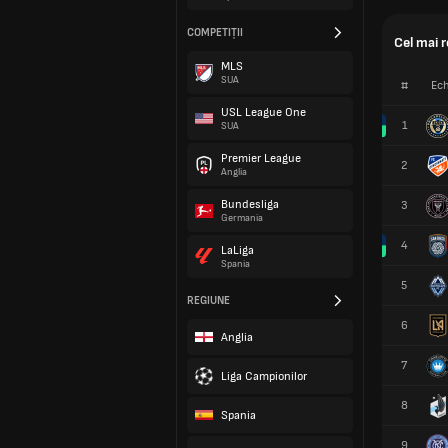
COMPETIȚII
Cel mai 
MLS
SUA
#
Ech
USL League One
1
SUA
Premier League
2
Anglia
Bundesliga
3
Germania
4
LaLiga
Spania
5
REGIUNE
6
Anglia
7
Liga Campionilor
8
Spania
9