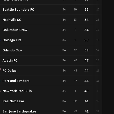
Seattle Sounders FC
55
34
10
15
10
Nashville SC
54
34
13
16
6
Columbus Crew
54
34
4
14
12
Chicago Fire
53
34
8
15
8
Orlando City
53
34
12
14
11
Austin FC
47
34
-8
13
8
FC Dallas
44
34
-3
11
11
Portland Timbers
44
34
-7
11
11
New York Red Bulls
43
34
1
12
7
Real Salt Lake
41
34
-11
12
5
San Jose Earthquakes
41
34
-3
11
8