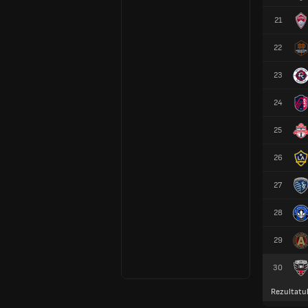
21
22
23
24
25
26
27
28
29
30
Rezultatu