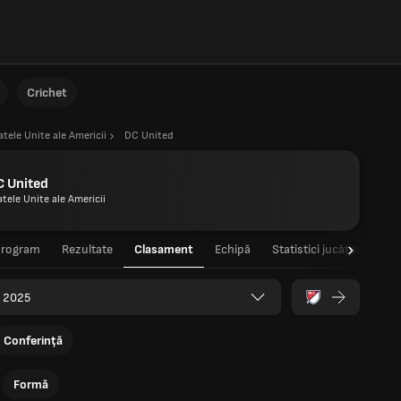
Crichet
atele Unite ale Americii
DC United
C United
atele Unite ale Americii
Program
Rezultate
Clasament
Echipă
Statistici jucători
Sta
 2025
Conferință
Formă