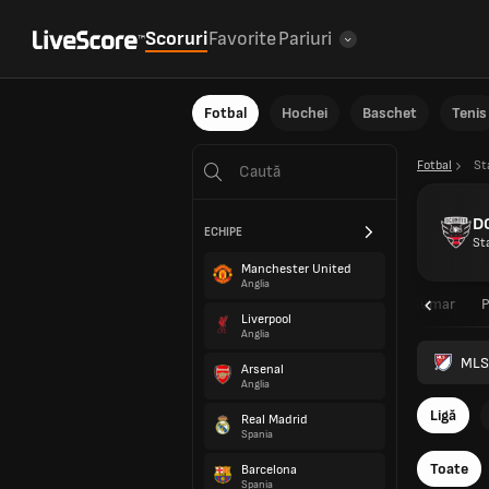
Scoruri
Favorite
Pariuri
Fotbal
Hochei
Baschet
Tenis
Fotbal
St
D
ECHIPE
St
Manchester United
Anglia
Sumar
Liverpool
Anglia
MLS
Arsenal
Anglia
Ligă
Real Madrid
Spania
Toate
Barcelona
Spania