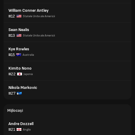
William Conner Antley
#12
Statele Unite ale Americii
Sean Nealis
#13
Statele Unite ale Americii
Kye Rowles
#15
Australia
Kimito Nono
#22
Japonia
Nikola Markovic
#27
Mijlocași
Andre Dozzell
#21
Anglia