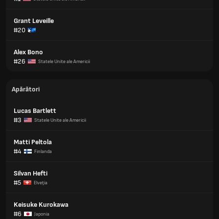
Grant Leveille
#20
Alex Bono
#26
Statele Unite ale Americii
Apărători
Lucas Bartlett
#3
Statele Unite ale Americii
Matti Peltola
#4
Finlanda
Silvan Hefti
#5
Elveţia
Keisuke Kurokawa
#6
Japonia