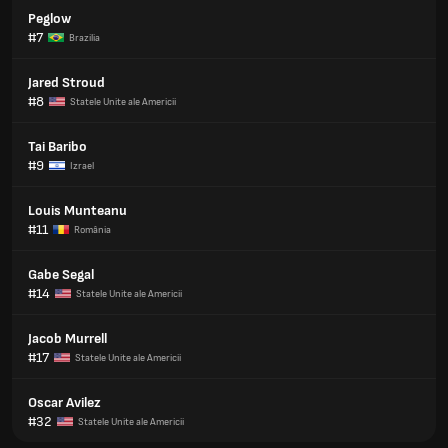
Peglow
#7
Brazilia
Jared Stroud
#8
Statele Unite ale Americii
Tai Baribo
#9
Izrael
Louis Munteanu
#11
România
Gabe Segal
#14
Statele Unite ale Americii
Jacob Murrell
#17
Statele Unite ale Americii
Oscar Avilez
#32
Statele Unite ale Americii