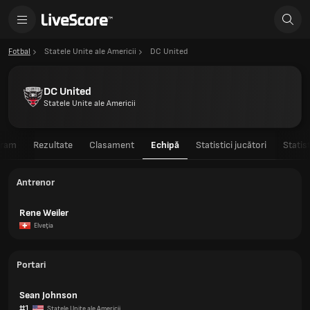
Fotbal
Statele Unite ale Americii
DC United
DC United
Statele Unite ale Americii
gram
Rezultate
Clasament
Echipă
Statistici jucători
Statis
Antrenor
Rene Weiler
Elveţia
Portari
Sean Johnson
#1
Statele Unite ale Americii