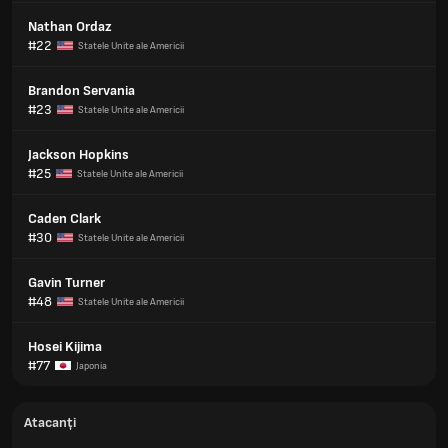
Nathan Ordaz
#22
Statele Unite ale Americii
Brandon Servania
#23
Statele Unite ale Americii
Jackson Hopkins
#25
Statele Unite ale Americii
Caden Clark
#30
Statele Unite ale Americii
Gavin Turner
#48
Statele Unite ale Americii
Hosei Kijima
#77
Japonia
Atacanți