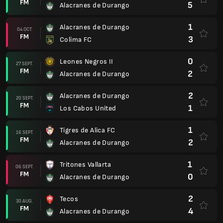
FM
5
Alacranes de Durango
1
Alacranes de Durango
04 OCT.
FM
3
Colima FC
0
Leones Negros II
27 SEPT.
FM
2
Alacranes de Durango
2
Alacranes de Durango
20 SEPT.
FM
1
Los Cabos United
1
Tigres de Alica FC
16 SEPT.
FM
2
Alacranes de Durango
1
Tritones Vallarta
06 SEPT.
FM
0
Alacranes de Durango
2
Tecos
30 AUG.
FM
4
Alacranes de Durango