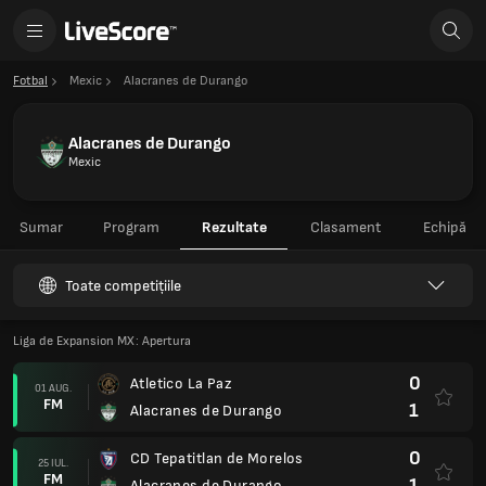
Fotbal
Mexic
Alacranes de Durango
Alacranes de Durango
Mexic
Sumar
Program
Rezultate
Clasament
Echipă
Toate competițiile
Liga de Expansion MX: Apertura
0
Atletico La Paz
01 AUG.
FM
1
Alacranes de Durango
0
CD Tepatitlan de Morelos
25 IUL.
FM
1
Alacranes de Durango