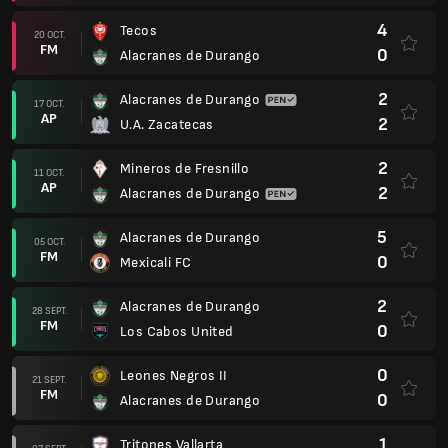
4
Tecos
20 OCT.
FM
0
Alacranes de Durango
2
Alacranes de Durango
17 OCT.
AP
2
U.A. Zacatecas
2
Mineros de Fresnillo
11 OCT.
AP
2
Alacranes de Durango
5
Alacranes de Durango
05 OCT.
FM
0
Mexicali FC
2
Alacranes de Durango
28 SEPT.
FM
0
Los Cabos United
0
Leones Negros II
21 SEPT.
FM
0
Alacranes de Durango
1
Tritones Vallarta