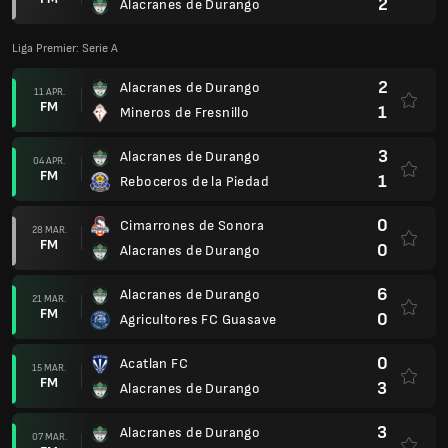
2
Alacranes de Durango
Liga Premier: Serie A
2
Alacranes de Durango
11 APR.
FM
1
Mineros de Fresnillo
3
Alacranes de Durango
04 APR.
FM
1
Reboceros de la Piedad
0
Cimarrones de Sonora
28 MAR.
FM
0
Alacranes de Durango
6
Alacranes de Durango
21 MAR.
FM
0
Agricultores FC Guasave
0
Acatlan FC
15 MAR.
FM
3
Alacranes de Durango
3
Alacranes de Durango
07 MAR.