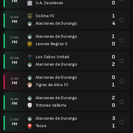
FM
0
U.A. Zacatecas
1
Colima FC
21 FEB.
FM
4
Alacranes de Durango
1
Alacranes de Durango
17 FEB.
FM
0
Leones Negros II
0
Los Cabos United
08 FEB.
FM
2
Alacranes de Durango
0
Alacranes de Durango
31 IAN.
FM
1
Tigres de Alica FC
2
Alacranes de Durango
24 IAN.
FM
0
Tritones Vallarta
3
Alacranes de Durango
17 IAN.
FM
1
Tecos