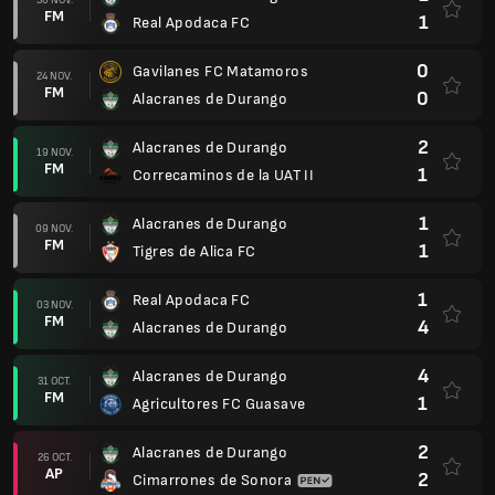
FM
1
Real Apodaca FC
0
Gavilanes FC Matamoros
24 NOV.
FM
0
Alacranes de Durango
2
Alacranes de Durango
19 NOV.
FM
1
Correcaminos de la UAT II
1
Alacranes de Durango
09 NOV.
FM
1
Tigres de Alica FC
1
Real Apodaca FC
03 NOV.
FM
4
Alacranes de Durango
4
Alacranes de Durango
31 OCT.
FM
1
Agricultores FC Guasave
2
Alacranes de Durango
26 OCT.
AP
2
Cimarrones de Sonora