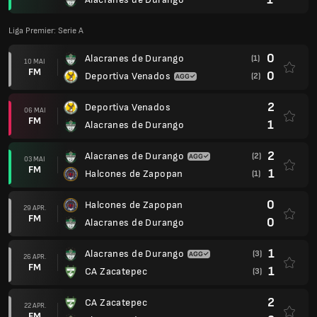
Liga Premier: Serie A
0
Alacranes de Durango
(1)
10 MAI
FM
0
Deportiva Venados
(2)
2
Deportiva Venados
06 MAI
FM
1
Alacranes de Durango
2
Alacranes de Durango
(2)
03 MAI
FM
1
Halcones de Zapopan
(1)
0
Halcones de Zapopan
29 APR.
FM
0
Alacranes de Durango
1
Alacranes de Durango
(3)
26 APR.
FM
1
CA Zacatepec
(3)
2
CA Zacatepec
22 APR.
FM