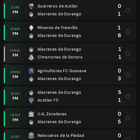
0
Guerreros de Autlan
11 IAN.
FM
1
Alacranes de Durango
1
Mineros de Fresnillo
22 NOV.
FM
6
Alacranes de Durango
1
Alacranes de Durango
15 NOV.
FM
1
Cimarrones de Sonora
0
Agricultores FC Guasave
02 NOV.
FM
3
Alacranes de Durango
5
Alacranes de Durango
25 OCT.
FM
1
Acatlan FC
0
U.A. Zacatecas
18 OCT.
FM
5
Alacranes de Durango
0
Reboceros de la Piedad
12 OCT.