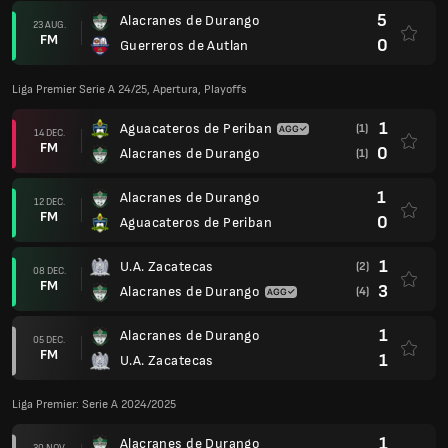
5
Alacranes de Durango
23 AUG.
FM
0
Guerreros de Autlan
Liga Premier Serie A 24/25, Apertura, Playoffs
1
Aguacateros de Periban
(1)
14 DEC.
FM
0
Alacranes de Durango
(1)
1
Alacranes de Durango
12 DEC.
FM
0
Aguacateros de Periban
1
U.A. Zacatecas
(2)
08 DEC.
FM
3
Alacranes de Durango
(4)
1
Alacranes de Durango
05 DEC.
FM
1
U.A. Zacatecas
Liga Premier: Serie A 2024/2025
1
Alacranes de Durango
30 NOV.