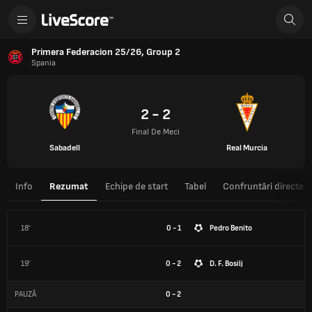
Primera Federacion 25/26, Group 2
Spania
2 - 2
Final De Meci
Sabadell
Real Murcia
Info
Rezumat
Echipe de start
Tabel
Confruntări directe
18'
0 - 1
Pedro Benito
19'
0 - 2
D. F. Bosilj
PAUZĂ
0
-
2