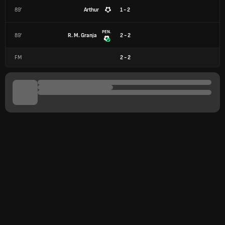
89'
Arthur
1 - 2
PEN.
89'
R. M. Granja
2 - 2
FM
2
-
2