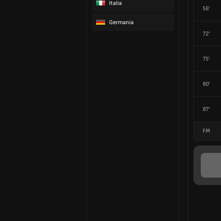
Italia
56'
Germania
72'
75'
80'
87'
FM