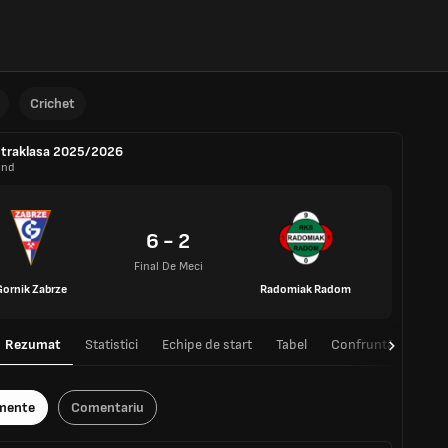
Crichet
traklasa 2025/2026
and
6 - 2
Final De Meci
Gornik Zabrze
Radomiak Radom
Rezumat
Statistici
Echipe de start
Tabel
Confruntări directe
mente
Comentariu