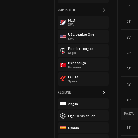
9'
COMPETIȚII
MLS
13'
SUA
USL League One
23'
SUA
Premier League
23'
Anglia
Bundesliga
Germania
28'
LaLiga
Spania
42'
REGIUNE
45'
Anglia
PAUZĂ
Liga Campionilor
Spania
53'