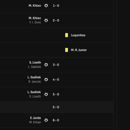
M. Khlan
1 - 0
M. Khlan
2 - 0
Y. I. Dimi
Luquinhas
M. R. Junior
S. Liseth
3 - 0
L. Sadilek
L. Sadilek
4 - 0
R. Janicki
L. Sadilek
5 - 0
S. Liseth
5
-
0
E. Janža
6 - 0
M. Khlan