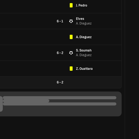
J. Pedro
Elves
6 - 1
A. Dieguez
A. Dieguez
S. Soumah
6 - 2
A. Dieguez
Z. Ouattara
6
-
2