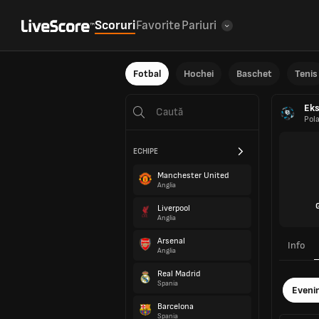
Scoruri
Favorite
Pariuri
Fotbal
Hochei
Baschet
Tenis
Eks
Pol
ECHIPE
Manchester United
Anglia
Liverpool
Anglia
Arsenal
Info
Anglia
Real Madrid
Spania
Eveni
Barcelona
Spania