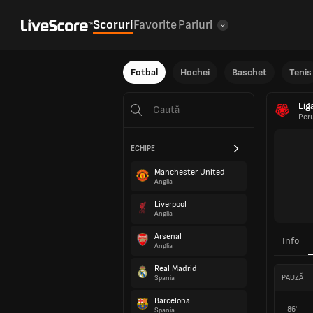
Scoruri
Favorite
Pariuri
Fotbal
Hochei
Baschet
Tenis
Lig
Per
ECHIPE
Manchester United
Anglia
Liverpool
Anglia
Arsenal
Info
Anglia
Real Madrid
PAUZĂ
Spania
Barcelona
86'
Spania