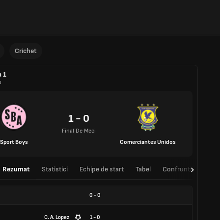
Crichet
a 1
u
1 - 0
Final De Meci
Sport Boys
Comerciantes Unidos
Rezumat
Statistici
Echipe de start
Tabel
Confruntări directe
0
-
0
C. A. Lopez
1 - 0