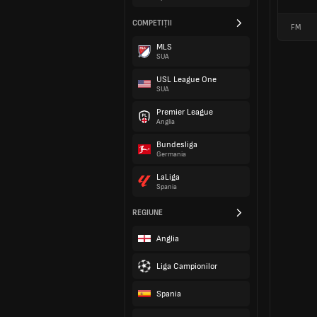
COMPETIȚII
FM
MLS
SUA
USL League One
SUA
Premier League
Anglia
Bundesliga
Germania
LaLiga
Spania
REGIUNE
Anglia
Liga Campionilor
Spania