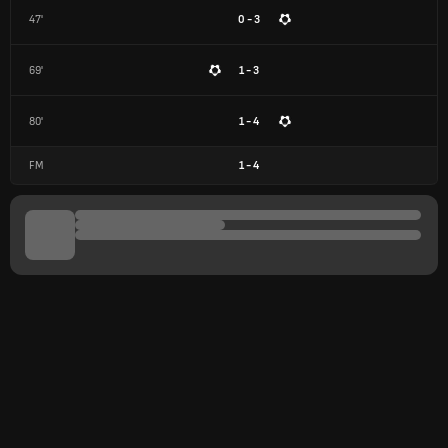
47'
0 - 3
69'
1 - 3
80'
1 - 4
FM
1
-
4