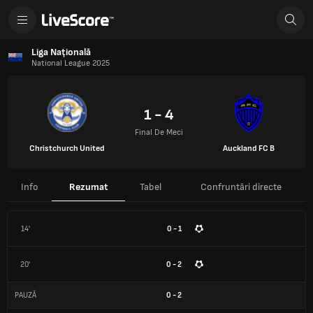
Liga Națională
National League 2025
1 - 4
Final De Meci
Christchurch United
Auckland FC B
Info
Rezumat
Tabel
Confruntări directe
14'
0 - 1
20'
0 - 2
PAUZĂ
0
-
2