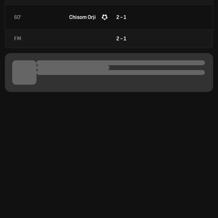
60'
Chisom Orji
2 - 1
FM
2
-
1