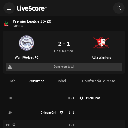
Premier League 25/26
Nigeria
2 - 1
Final De Meci
Warri Wolves FC
Abia Warriors
Doar rezultatul
Info
Rezumat
Tabel
Confruntări directe
10'
0 - 1
Imoh Obot
20'
Chisom Orji
1 - 1
PAUZĂ
1
-
1