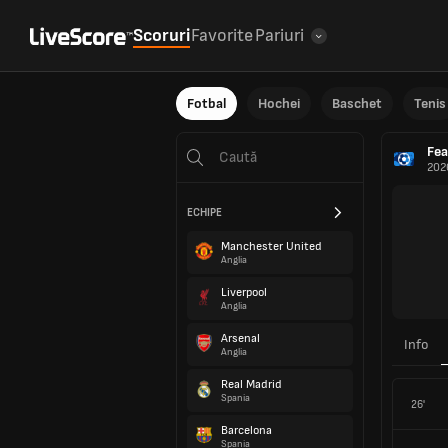
Scoruri
Favorite
Pariuri
Fotbal
Hochei
Baschet
Tenis
Fea
202
ECHIPE
Manchester United
Anglia
Liverpool
Anglia
Arsenal
Info
Anglia
Real Madrid
Spania
26'
Barcelona
Spania