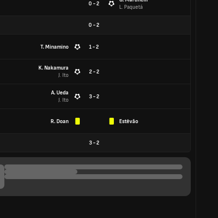
0 - 2
L. Paquetá
0
-
2
T. Minamino
1 - 2
K. Nakamura
2 - 2
J. Ito
A. Ueda
3 - 2
J. Ito
R. Doan
Estêvão
3
-
2