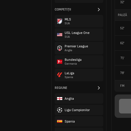
32'
COMPETIȚII
PAUZĂ
MLS
SUA
52'
USL League One
SUA
62'
Premier League
Anglia
71'
Bundesliga
Germania
78'
LaLiga
Spania
FM
REGIUNE
Anglia
Liga Campionilor
Spania