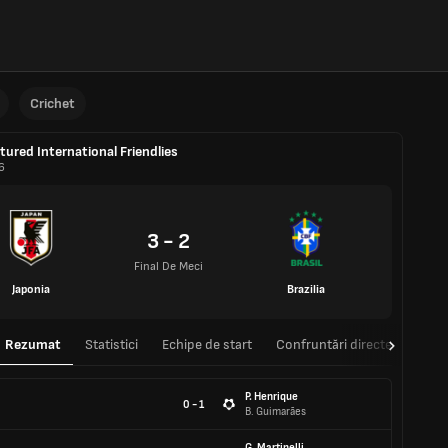
Crichet
tured International Friendlies
6
3 - 2
Final De Meci
Japonia
Brazilia
Rezumat
Statistici
Echipe de start
Confruntări directe
P. Henrique
0 - 1
B. Guimarães
G. Martinelli