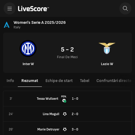
Women's Serie A 2025/2026
Italy
5 - 2
Final De Meci
Inter W
Lazio W
Info
Rezumat
Echipe de start
Tabel
Confruntări directe
PEN.
3'
Tessa Wullaert
1 - 0
24'
Lina Magull
2 - 0
26'
Marie Detruyer
3 - 0