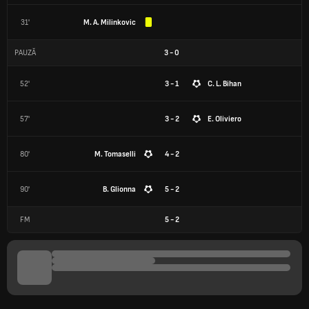
31'
M. A. Milinkovic
PAUZĂ
3
-
0
52'
3 - 1
C. L. Bihan
57'
3 - 2
E. Oliviero
80'
M. Tomaselli
4 - 2
90'
B. Glionna
5 - 2
FM
5
-
2