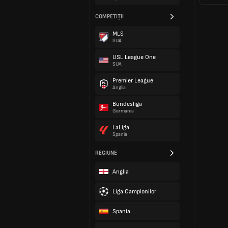
COMPETIȚII
MLS
SUA
USL League One
SUA
Premier League
Anglia
Bundesliga
Germania
LaLiga
Spania
REGIUNE
Anglia
Liga Campionilor
Spania