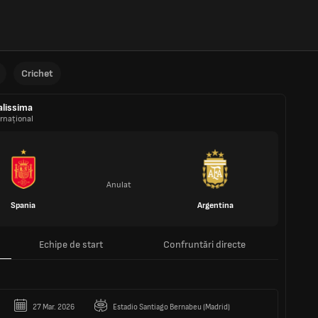
Crichet
alissima
rnațional
Anulat
Spania
Argentina
Echipe de start
Confruntări directe
27 Mar. 2026
Estadio Santiago Bernabeu (Madrid)