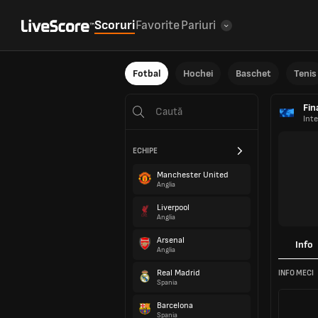
Scoruri
Favorite
Pariuri
Fotbal
Hochei
Baschet
Tenis
Fin
Inte
ECHIPE
Manchester United
Anglia
Liverpool
Anglia
Arsenal
Info
Anglia
Real Madrid
INFO MECI
Spania
Barcelona
Spania