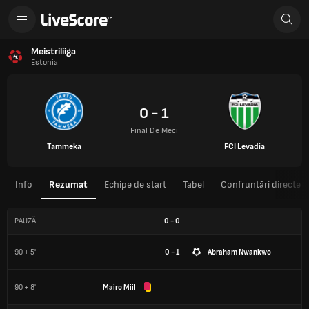
Meistriliiga
Estonia
0 - 1
Final De Meci
Tammeka
FCI Levadia
Info
Rezumat
Echipe de start
Tabel
Confruntări directe
PAUZĂ
0
-
0
90 + 5'
0 - 1
Abraham Nwankwo
90 + 8'
Mairo Miil