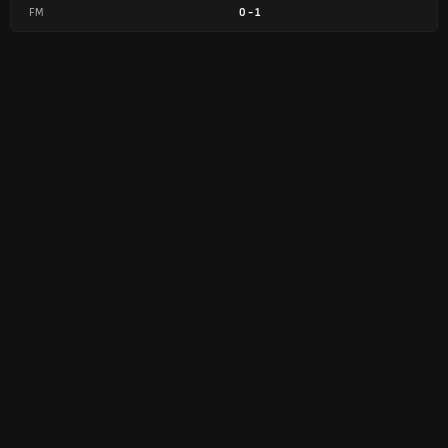
FM
0
-
1