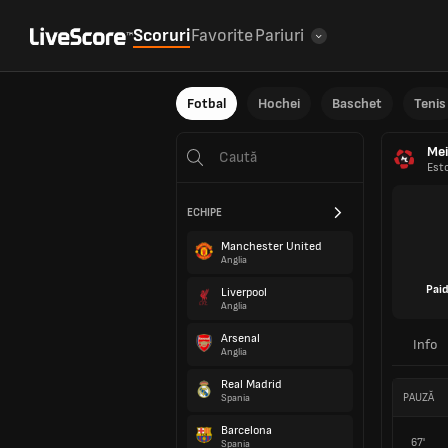
Scoruri
Favorite
Pariuri
Fotbal
Hochei
Baschet
Tenis
Mei
Est
ECHIPE
Manchester United
Anglia
Pai
Liverpool
Anglia
Arsenal
Info
Anglia
Real Madrid
PAUZĂ
Spania
Barcelona
67'
Spania