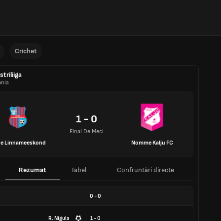
Crichet
striliiga
onia
1 - 0
Final De Meci
de Linnameeskond
Nomme Kalju FC
Rezumat
Tabel
Confruntări directe
0
-
0
R. Nigula
1 - 0