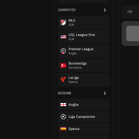
COMPETIȚII
FM
MLS
SUA
USL League One
SUA
Premier League
Anglia
Bundesliga
Germania
LaLiga
Spania
REGIUNE
Anglia
Liga Campionilor
Spania