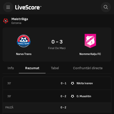
Meistriliiga
Estonia
0 - 3
Final De Meci
Narva Trans
Nomme Kalju FC
Info
Rezumat
Tabel
Confruntări directe
30'
0 - 1
Nikita Ivanov
39'
0 - 2
O. Musolitin
PAUZĂ
0
-
2