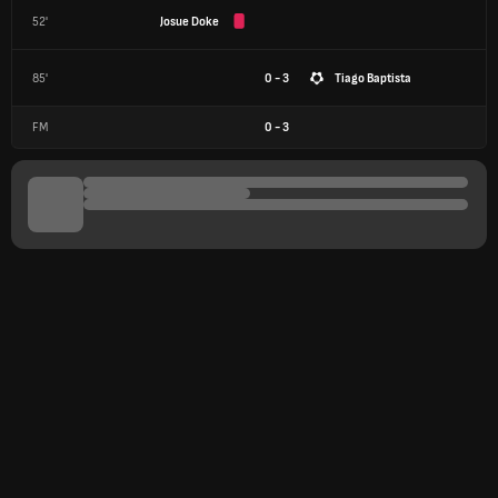
52'
Josue Doke
85'
0 - 3
Tiago Baptista
FM
0
-
3