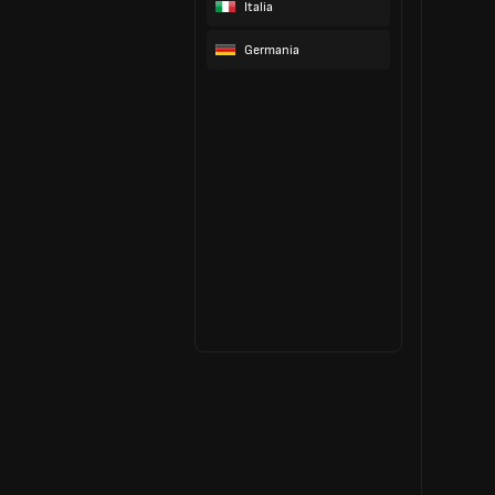
Italia
Germania