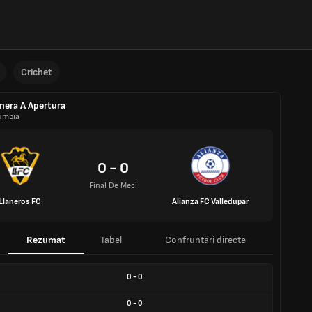
Crichet
mera A Apertura
umbia
0 - 0
Final De Meci
Llaneros FC
Alianza FC Valledupar
Rezumat
Tabel
Confruntări directe
0
-
0
0
-
0