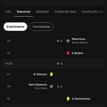
Info
Rezumat
Statistici
Echipe de start
Confruntări direc
Evenimente
Comentariu
Moise Kean
15'
0 - 1
Nicolò Barella
41'
A. Bastoni
PAUZĂ
0
-
1
54'
B. Tahirović
Haris Tabaković
79'
1 - 1
Edin Džeko
81'
G. Donnarumma