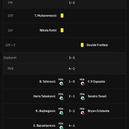
FM
1
-
1
103'
T. Muharemović
114'
Nikola Katić
120 + 1'
Davide Frattesi
După prel.
1
-
1
PEN
4
-
1
PEN.
PEN.
B. Tahirović
1 - 0
F. P. Esposito
PEN.
PEN.
Haris Tabaković
2 - 1
Sandro Tonali
PEN.
PEN.
K. Alajbegovic
3 - 1
Bryan Cristante
PEN.
E. Bajraktarevic
4 - 1