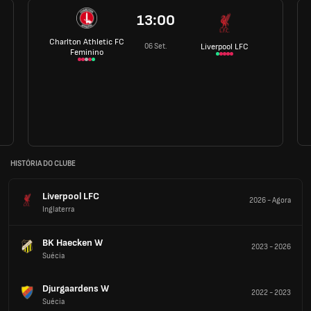
13:00
Charlton Athletic FC
06 Set.
Liverpool LFC
Feminino
HISTÓRIA DO CLUBE
Liverpool LFC
2026
-
Agora
Inglaterra
BK Haecken W
2023
-
2026
Suécia
Djurgaardens W
2022
-
2023
Suécia