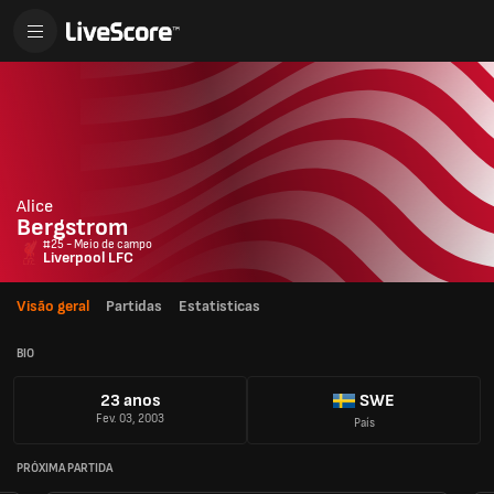
Alice
Bergstrom
#25 - Meio de campo
Liverpool LFC
Visão geral
Partidas
Estatisticas
BIO
23 anos
SWE
Fev. 03, 2003
País
PRÓXIMA PARTIDA