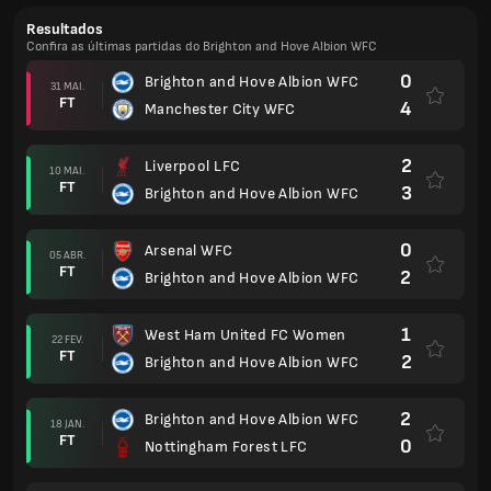
Resultados
Confira as últimas partidas do Brighton and Hove Albion WFC
0
Brighton and Hove Albion WFC
31 MAI.
FT
4
Manchester City WFC
2
Liverpool LFC
10 MAI.
FT
3
Brighton and Hove Albion WFC
0
Arsenal WFC
05 ABR.
FT
2
Brighton and Hove Albion WFC
1
West Ham United FC Women
22 FEV.
FT
2
Brighton and Hove Albion WFC
2
Brighton and Hove Albion WFC
18 JAN.
FT
0
Nottingham Forest LFC