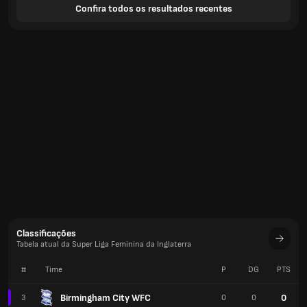
Confira todos os resultados recentes
Classificações
Tabela atual da Super Liga Feminina da Inglaterra
#
Time
P
DG
PTS
Birmingham City WFC
0
3
0
0