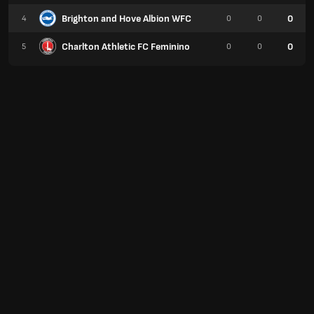
Brighton and Hove Albion WFC
0
4
0
0
Charlton Athletic FC Feminino
0
5
0
0