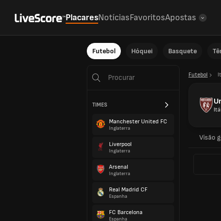
Placares
Notícias
Favoritos
Apostas
Futebol
Hóquei
Basquete
Tê
Futebol
I
Un
TIMES
Itá
Manchester United FC
Inglaterra
Visão g
Liverpool
Inglaterra
Arsenal
Inglaterra
Real Madrid CF
Espanha
FC Barcelona
Espanha