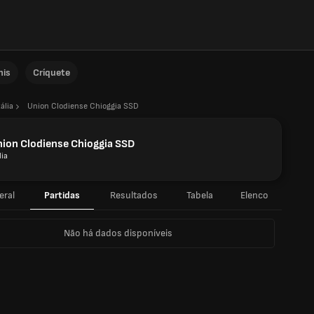
nis
Críquete
tália
Union Clodiense Chioggia SSD
ion Clodiense Chioggia SSD
lia
eral
Partidas
Resultados
Tabela
Elenco
Não há dados disponíveis