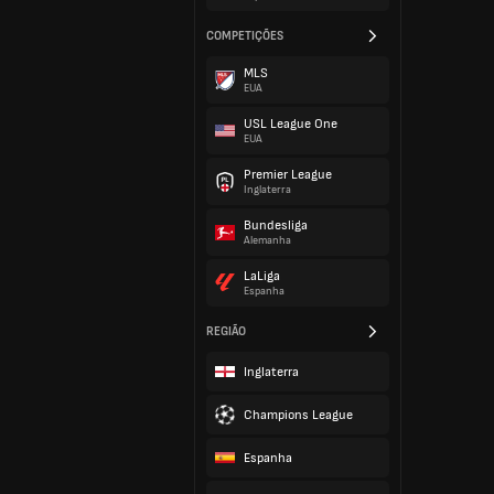
COMPETIÇÕES
MLS
EUA
USL League One
EUA
Premier League
Inglaterra
Bundesliga
Alemanha
LaLiga
Espanha
REGIÃO
Inglaterra
Champions League
Espanha